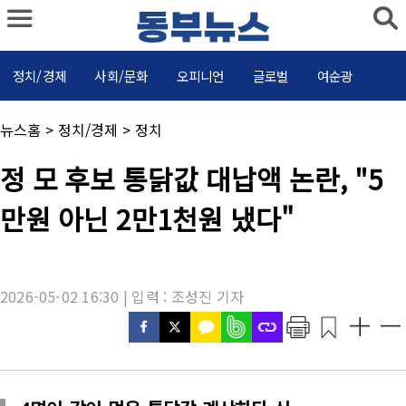
정치/경제
사회/문화
오피니언
글로벌
여순광
채
뉴스홈
>
정치/경제
>
정치
널
명
기
정 모 후보 통닭값 대납액 논란, "5
:
사
제
만원 아닌 2만1천원 냈다"
목
:
2026-05-02 16:30 | 입력 : 조성진 기자