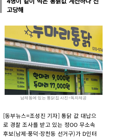
4명이 같이 먹은 통닭값 계산하다 신
고당해
남제동에 있는 통닭집 사진=독자제공
[동부뉴스=조성진 기자] 통닭 값 대납으
로 경찰 조사를 받고 있는 정OO 무소속
후보(남제·풍덕·장천동 선거구)가 D인터