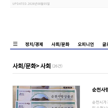
UPDATED.
2026년 08월 05일
정치/경제
사회/문화
오피니언
글
사회/문화
> 사회
(26건)
순천사랑
순천시가 
일 순천시