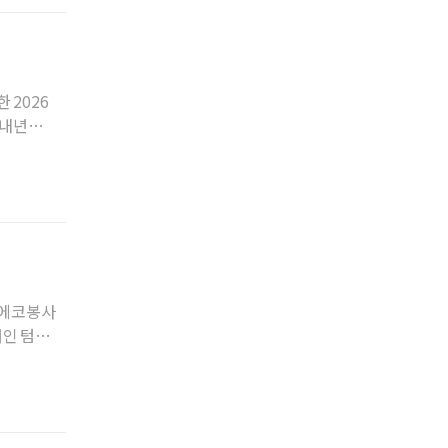
 2026
 내년도
 에코봉사
개인 텀블