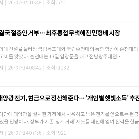
자
|
26-07-15 10:48
|
조회 : 751
 결국 절충안 거부… 최후통첩 무색해진 민형배 시장
의대 신설을 둘러싼 국립목포대와 국립순천대의 통합 협상이 순천대의 
 고비를 맞았다. 순천대는 13일 입장문을 내고 전남광주대전…
자
|
26-07-14 08:42
|
조회 : 1132
태양광 전기, 현금으로 정산해준다… '개인별 햇빛소득' 추
마당에 태양광을 설치한 가정에서 사용하고 남은 전기를 앞으로는 현금
 있을 전망이다. 정부가 기존 '상계거래' 제도를 대신해 잉여 전력을 현
자
|
26-07-14 07:56
|
조회 : 921