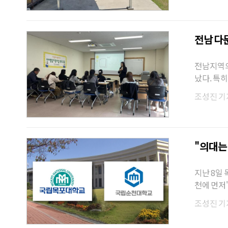
전남 다
전남지역의
났다. 특
드러졌다.
조성진 기
"의대는
지난 8일
천에 먼저
같은 …
조성진 기