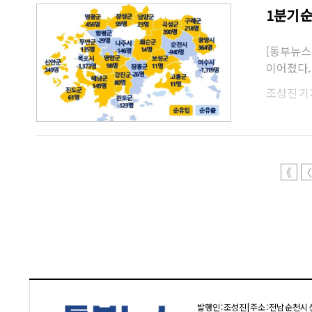
1분기 
[동부뉴스
이어졌다. 
어 세 번째
조성진 기
《
〈
발행인 : 조성진 | 주소 : 전남 순천시 신