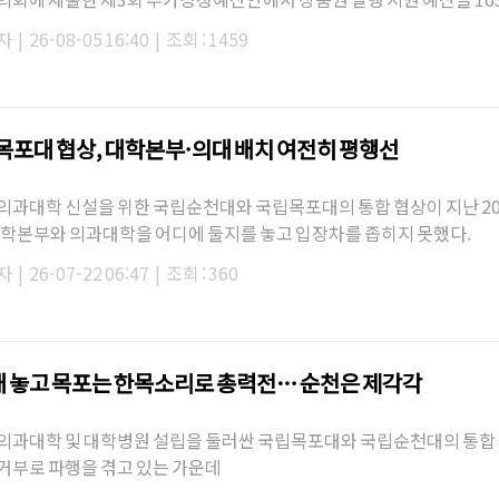
했다. 이에 따라 올…
자
|
26-08-05 16:40
|
조회 : 1459
목포대 협상, 대학본부·의대 배치 여전히 평행선
의과대학 신설을 위한 국립순천대와 국립목포대의 통합 협상이 지난 2
대학본부와 의과대학을 어디에 둘지를 놓고 입장차를 좁히지 못했다.
자
|
26-07-22 06:47
|
조회 : 360
 놓고 목포는 한목소리로 총력전… 순천은 제각각
의과대학 및 대학병원 설립을 둘러싼 국립목포대와 국립순천대의 통합
거부로 파행을 겪고 있는 가운데