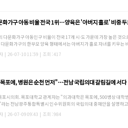
문화가구 아동 비율 전국 1위…양육은 '아버지 홀로' 비중 
 다문화가구 아동인구 비율이 전국 17개 시·도 가운데 가장 높은 것으
히 다문화가구의 한부모 양육 형태에서는 아버지가 홀로 자녀를 키우는 
자
|
26-07-10 11:59
|
조회 : 417
 목포에, 병원은 순천 먼저"…전남 국립의대 갈림길에 서다
 목포시의회. 목포대학교 관계자는 "의과대학은 목포에, 500병상 대학
"라는 전남광주통합특별시 인수위원회의 국립의대 중재안을 설명하고
자
|
26-07-09 09:43
|
조회 : 984