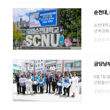
순천대,
순천대학교
년 특성화
국고지원금
조성진 기
금당남부
6월 7일
단원들이 
러를 손에 
조성진 기