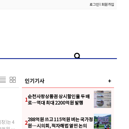
로그인
l
회원가입
인기기사
+
순천사랑상품권 상시할인율 두 배
1
로…역대 최대 2200억원 발행
288억원 쓰고 115억원 버는 국가정
장)는 4
2
원…시의회, 적자해법 열띤 논의
3억원 증