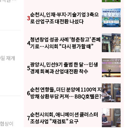
순천시, 인재·부지·기술기업 3축으
3
로 산업구조 대전환 나섰다
청년창업 성공 사례 ‘청춘창고’ 존폐
4
기로…시의회 “다시 평가할 때”
0일 재개
광양시, 민선9기 출범 한 달…민생
5
경제 회복과 산업대전환 착수
순천 연향들, 더딘 분양에 1100억 지
6
방채 상환부담 커져… BBQ호텔은?
순천시의회, 애니메이션 클러스터
7
조성사업 "재검토" 요구
 협상이