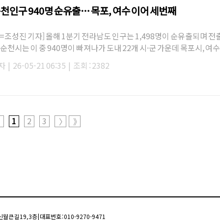
순천인구 940명 순유출… 목포, 여수 이어 세번째
=조성진 기자] 올해 1분기 전라남도 인구는 1,498명이 순유출되며 전
순천시는 이 중 940명이 빠져나가 도내 22개 시·군 가운데 목포시, 여
로 큰 인구 이…
자
|
26-05-21 06:35
|
조회 : 2382
1
2
3
〉
》
월큰길 19, 3층 | 대표번호 : 010-9270-9471