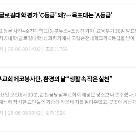
 글로컬대학 평가 'C등급' 왜?…목포대는 'A등급'
 정문 사진=순천대학교[동부뉴스=조성진 기자] 교육부가 30일 발표한
지방대학(글로컬대학) 성과평가에서 국립순천대학교가 C등급을 받아
이 62억5000만원 줄어들…
자
|
26-06-30 14:02
|
조회 : 1763
교회 에코봉사단, 환경의 날 “생활 속 작은 실천”
 일요일 오전 8시 30분, 순천 금당남부교회 예배당은 평소보다 분주했다.
예배에 참석한 교인들의 가슴에 작은 배지를 달아주었고, 곳곳에서는 
든 모습이 눈에 띄었다.
자
|
26-06-08 09:42
|
조회 : 924