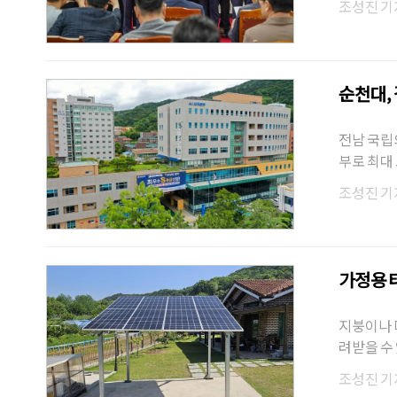
조성진 기
순천대,
전남 국립
부로 최대
조성진 기
가정용 
지붕이나 
려받을 수
산…
조성진 기