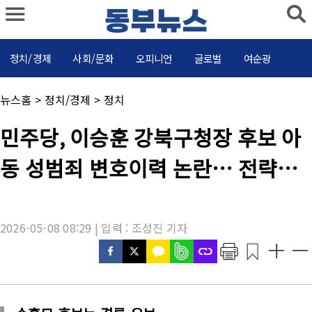
정치/경제
사회/문화
오피니언
글로벌
여순광
채
뉴스홈
>
정치/경제
>
정치
널
명
기
민주당, 이승훈 강북구청장 후보 아
:
사
제
동 성범죄 변호이력 논란… 전략선
목
:
거구 지정
2026-05-08 08:29 | 입력 : 조성진 기자