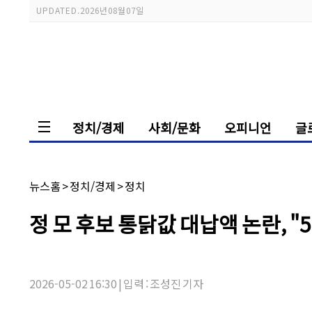
스
UPDATED.
2026년 08월 07일
크
롤
이
동
상
태
바
정치/경제
사회/문화
오피니언
글
채
뉴스홈
>
정치/경제
>
정치
널
명:
기
정 모 후보 통닭값 대납액 논란, "
사
제
목:
2026-05-02 16:30 | 입력 : 조성진 기자