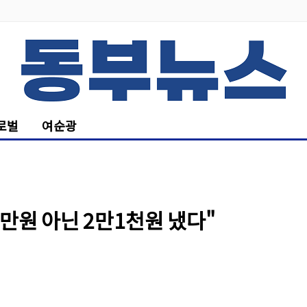
로벌
여순광
5만원 아닌 2만1천원 냈다"