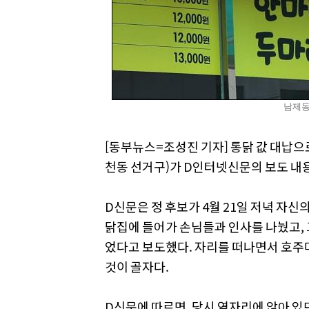
남제동
[동부뉴스=조성진 기자] 통닭 값 대납으
천동 선거구)가 D인터넷신문의 보도 내
D신문은 정 후보가 4월 21일 저녁 자
닭집에 들어가 손님들과 인사를 나눴고, 
었다고 보도했다. 자리를 떠나면서 호주
것이 골자다.
D신문에 따르면, 당시 옆자리에 앉아 있